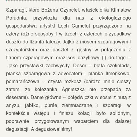
Szparagi, które Bożena Czynciel, właścicielka Klimatów
Południa, przywiozła dla nas z ekologicznego
gospodarstwa artystki Loch Camelot przyrządzono na
cztery różne sposoby i w trzech z czterech przypadków
doszło do lizania talerzy. Jajko z musem szparagowym i
szczypiorkiem oraz pasztet z gęsiny w połączeniu z
flanem szparagowym oraz sos bazyliowy (!) do tego –
jako przystawki zachwyciły. Deser – biała czekolada,
pianka szparagowa z advocatem i pianka limonkowo-
pomarańczowa – czysta rozkosz (bardzo mnie cieszy
zatem, że koleżanka Agnieszka nie przepada za
deserami). Danie główne – polędwiczki w sosie z nutą z
anyżu, jabłko, purée ziemniaczane i szparagi, w
kontekście wstępu i finiszu kolacji było solidnym,
poprawnie przygotowanym wsparciem dla dalszej
degustacji. A degustowaliśmy!