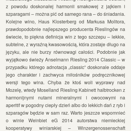
z powodu doskonałej harmonii smakowej z jajkiem i
szparagami – można pić od samego rana – do śniadania.
Kolejne wino, Haus Klosterberg od Markusa Molitora,
prawdopodobnie najlepszego producenta Rieslingów na
świecie, to piękna definicja win z tego szczepu – lekkie,
subtelne, z wyraźną kwasowością, która zostaje długo na
języku, ale nie burzy równowagi całości. Podobnie jak
wyjątkowo świeży Anselmann Riesling 2014 Classic – w
przypadku którego adnotacja „classic” doskonale oddaje
jego charakter i zachwyca miłośników podręcznikowej
wersji tego wina. Chyba że ktoś woli wyprawy nad
Mozelę, wtedy Moselland Riesling Kabinett halbtrocken z
harmonijnymi nutami mineralnymi i owocowymi na
aperitif w pogodny ciepły dzień albo do lekkich dań z ryb i
szparagów będzie w sam raz. Warto jeszcze wspomnieć
o winie Weinbiet eG 2014 autorstwa niemieckiej
kooperatywy winiarskiej – Winzergenossenschaft