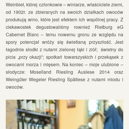
Weinbiet, której członkowie – winiarze, właściciele ziemi,
od 1902r. ze zbieranych na swoich działkach owoców
produkują wino, które jest efektem ich wspólnej pracy. Z
ciekawostek degustowaliśmy rownież Rietburg eG
Cabernet Blanc – temu nowemu gronu ze względu na
spory potencjał wróży się świetlaną przyszłość. Jest
łagodnie słodki z nutami zielonej łąki i ziół; świetny do
picia „przy okazji”; spotkań towarszyskich i przekąsek z
owocami morza i mięsem. Na koniec – moje ulubione –
słodycze: Moselland Riesling Auslese 2014 oraz
Weingűter Wegeler Riesling Spȁtlese z nutami miodu i
owoców.