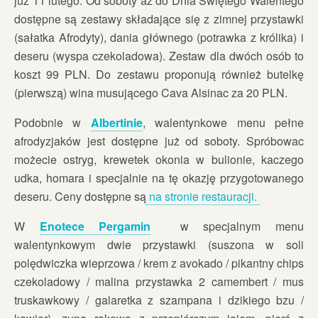
już 11 lutego. Od soboty aż do Dnia Świętego Walentego
dostępne są zestawy składające się z zimnej przystawki
(sałatka Afrodyty), dania głównego (potrawka z królika) i
deseru (wyspa czekoladowa). Zestaw dla dwóch osób to
koszt 99 PLN. Do zestawu proponują również butelkę
(pierwszą) wina musującego Cava Alsinac za 20 PLN.
Podobnie w
Albertinie
, walentynkowe menu pełne
afrodyzjaków jest dostępne już od soboty. Spróbowac
możecie ostryg, krewetek okonia w bulionie, kaczego
udka, homara i specjalnie na tę okazję przygotowanego
deseru. Ceny dostępne są
na stronie restauracji.
W
Enotece Pergamin
w specjalnym menu
walentynkowym dwie przystawki (suszona w soli
polędwiczka wieprzowa / krem z avokado / pikantny chips
czekoladowy / malina przystawka 2 camembert / mus
truskawkowy / galaretka z szampana i dzikiego bzu /