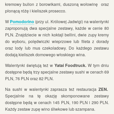
kremowy bulion z borowikami, duszoną wołowinę oraz
płonącą różę i kieliszek prosecco.
W
Pomodorino
(przy ul. Królowej Jadwigi) na walentynki
zaproponują dwa specjalne zestawy, każde w cenie 80
PLN. Znajdziecie w nich koktajl bellini, dwie zupy kremy
do wyboru, polędwiczki wieprzowe lub fileta z dorady
oraz lody lub mus czekoladowy. Do każdego zestawu
dodają kieliszek domowego włoskiego wina.
Walentynki świętują też w
Yatai Foodtruck.
W tym dniu
dostępne będą trzy specjalne zestawy sushi w cenach 69
PLN, 76 PLN oraz 82 PLN.
Na sushi w walentynki zaprasza też restauracja
ZEN.
Specjalnie na tę okazję skomponowane zestawy
dostępne będą w cenach 145 PLN, 190 PLN i 290 PLN.
Każdy zestaw zupę wino śliwkowe lub szampana.