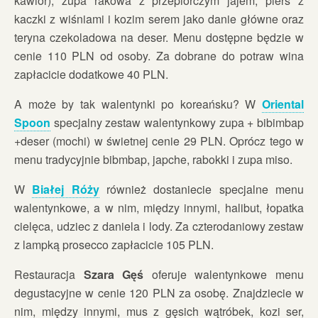
kawior), zupa rakowa z przepiórczym jajem, pierś z
kaczki z wiśniami i kozim serem jako danie główne oraz
teryna czekoladowa na deser. Menu dostępne będzie w
cenie 110 PLN od osoby. Za dobrane do potraw wina
zapłacicie dodatkowe 40 PLN.
A może by tak walentynki po koreańsku? W
Oriental
Spoon
specjalny zestaw walentynkowy zupa + bibimbap
+deser (mochi) w świetnej cenie 29 PLN. Oprócz tego w
menu tradycyjnie bibmbap, japche, rabokki i zupa miso.
W
Białej Róży
również dostaniecie specjalne menu
walentynkowe, a w nim, między innymi, halibut, łopatka
cielęca, udziec z daniela i lody. Za czterodaniowy zestaw
z lampką prosecco zapłacicie 105 PLN.
Restauracja
Szara Gęś
oferuje walentynkowe menu
degustacyjne w cenie 120 PLN za osobę. Znajdziecie w
nim, między innymi, mus z gęsich wątróbek, kozi ser,