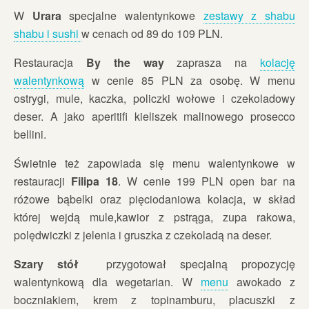
W
Urara
specjalne walentynkowe
zestawy z shabu
shabu i sushi
w cenach od 89 do 109 PLN.
Restauracja
By the way
zaprasza na
kolację
walentynkową
w cenie 85 PLN za osobę. W menu
ostrygi, mule, kaczka, policzki wołowe i czekoladowy
deser. A jako aperitifi kieliszek malinowego prosecco
bellini.
Świetnie też zapowiada się menu walentynkowe w
restauracji
Filipa 18
. W cenie 199 PLN open bar na
różowe bąbelki oraz pięciodaniowa kolacja, w skład
której wejdą mule,kawior z pstrąga, zupa rakowa,
polędwiczki z jelenia i gruszka z czekoladą na deser.
Szary stół
przygotował specjalną propozycję
walentynkową dla wegetarian. W
menu
awokado z
boczniakiem, krem z topinamburu, placuszki z