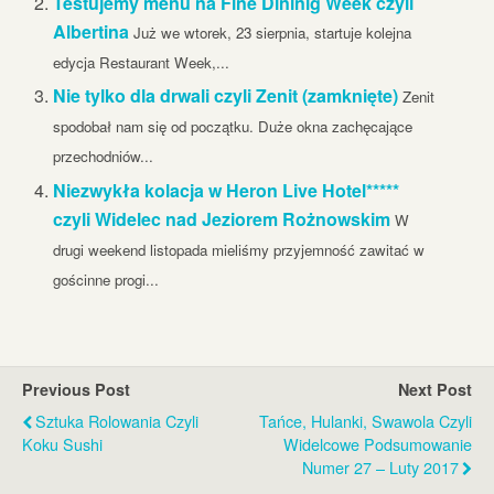
Testujemy menu na Fine Dininig Week czyli
Albertina
Już we wtorek, 23 sierpnia, startuje kolejna
edycja Restaurant Week,...
Nie tylko dla drwali czyli Zenit (zamknięte)
Zenit
spodobał nam się od początku. Duże okna zachęcające
przechodniów...
Niezwykła kolacja w Heron Live Hotel*****
czyli Widelec nad Jeziorem Rożnowskim
W
drugi weekend listopada mieliśmy przyjemność zawitać w
gościnne progi...
Previous Post
Next Post
Sztuka Rolowania Czyli
Tańce, Hulanki, Swawola Czyli
Koku Sushi
Widelcowe Podsumowanie
Numer 27 – Luty 2017