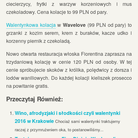
ciecierzycy, frytki z warzyw korzeniowych i mus
czekoladowy. Cena kolacje to 99 PLN od pary.
Walentynkowa kolacja
w
Wavelove
(99 PLN od pary) to
grzanki z kozim serem, krem z buraków, kacze udko i
korzenny piernik z czekoladą.
Nowo otwarta restauracja włoska Fiorentina zaprasza na
trzydaniową kolację w cenie 120 PLN od osoby. W tej
cenie spróbujecie skoków z królika, polędwicy z dorsza i
lodów waniliowych. Do każdej kolacji kieliszek prosecco
na powitanie gratis.
Przeczytaj Również:
Wino, afrodyzjaki i słodkości czyli walentynki
2016 w Krakowie
Chociaż sami walentynki traktujemy
raczej z przymrużeniem oka, to postanowiliśmy...