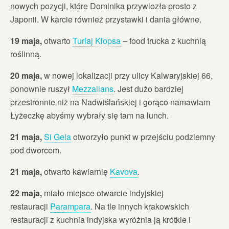
nowych pozycji, które Dominika przywiozła prosto z
Japonii. W karcie również przystawki i dania główne.
19 maja,
otwarto
Turlaj Klopsa
– food trucka z kuchnią
roślinną.
20 maja,
w nowej lokalizacji przy ulicy Kalwaryjskiej 66,
ponownie ruszył
Mezzalians
. Jest dużo bardziej
przestronnie niż na Nadwiślańskiej i gorąco namawiam
Łyżeczkę abyśmy wybrały się tam na lunch.
21 maja,
Si Gela
otworzyło punkt w przejściu podziemny
pod dworcem.
21 maja,
otwarto kawiarnię
Kavova
.
22 maja,
miało miejsce otwarcie indyjskiej
restauracji
Parampara
. Na tle innych krakowskich
restauracji z kuchnia indyjska wyróżnia ją krótkie i