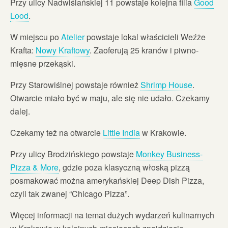
Przy ulicy Nadwiślańskiej 11 powstaje kolejna filia
Good
Lood
.
W miejscu po
Atelier
powstaje lokal właścicieli Weźże
Krafta:
Nowy Kraftowy
. Zaoferują 25 kranów i piwno-
mięsne przekąski.
Przy Starowiślnej powstaje również
Shrimp House
.
Otwarcie miało być w maju, ale się nie udało. Czekamy
dalej.
Czekamy też na otwarcie
Little India
w Krakowie.
Przy ulicy Brodzińskiego powstaje
Monkey Business-
Pizza & More
, gdzie poza klasyczną włoską pizzą
posmakować można amerykańskiej Deep Dish Pizza,
czyli tak zwanej “Chicago Pizza”.
Więcej informacji na temat dużych wydarzeń kulinarnych