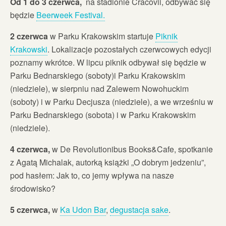
Od 1 do 3 czerwca,
na stadionie Cracovii, odbywać się
będzie
Beerweek Festival.
2 czerwca
w Parku Krakowskim startuje
Piknik
Krakowski
. Lokalizacje pozostałych czerwcowych edycji
poznamy wkrótce. W lipcu piknik odbywał się będzie w
Parku Bednarskiego (soboty)i Parku Krakowskim
(niedziele), w sierpniu nad Zalewem Nowohuckim
(soboty) i w Parku Decjusza (niedziele), a we wrześniu w
Parku Bednarskiego (sobota) i w Parku Krakowskim
(niedziele).
4 czerwca,
w De Revolutionib
us Books&Cafe, spotkanie
z Agatą Michalak, autorką książki „O dobrym jedzeniu”,
pod hasłem: Jak to, co jemy wpływa na nasze
środowisko?
5 czerwca,
w
Ka Udon Bar
,
degustacja sake
.