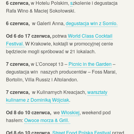
6 czerwca,
w Hotelu Polskim,
s
zkolenie i degustacja
Rafa Wino & Maciej Sokołowski.
6 czerwca,
w Galerii Anna,
degustacja win z Somlo.
Od 6 do 17 czerwca,
potrwa
World Class Cocktail
Festival.
W Krakowie, koktajli w promocyjnej cenie
będziecie mogli spróbować w 21 lokalach.
7 czerwca,
w L’Concept 13 –
Picnic in the Garden
–
degustacja win naszych producentów – Foss Marai,
Bortolin, Villa Russiz i Altolandon.
7 czerwca,
w Kulinarnych Kreacjach,
warsztaty
kulinarne z Dominiką Wójciak
.
Od 8 do 10 czerwca,
we
Włoskiej
, weekend pod
hasłem:
Owoce morza & Grill.
Od 8 do 10 czerwca,
Street Food Polska Festival
przed