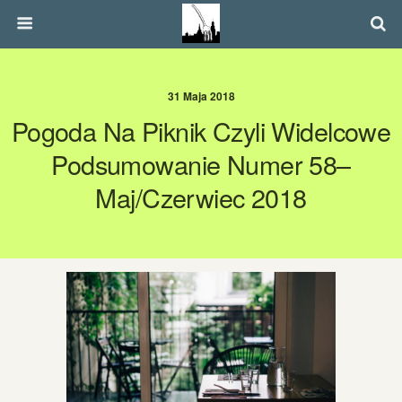
31 Maja 2018
Pogoda Na Piknik Czyli Widelcowe
Podsumowanie Numer 58–
Maj/czerwiec 2018