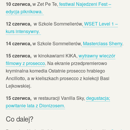
10 czerwca,
w Zet Pe Te,
festiwal Najedzeni Fest –
edycja piknikowa.
12 czerwca,
w Szkole Sommelierów,
WSET Level 1 –
kurs intensywny.
14 czerwca,
w Szkole Sommelierów,
Masterclass Sherry
.
15 czerwca,
w kinokawiarni KIKA,
wytrawny wieczór
filmowy z prosecco
. Na ekranie przedpremierowo
kryminalna komedia Ostatnie prosecco hrabiego
Ancillotto, a w kieliszkach prosecco z kolekcji Basi
Lejkowskiej.
15 czerwca,
w restauracji Vanilla Sky,
degustacja;
powitanie lata z Dionizosem.
Co dalej?