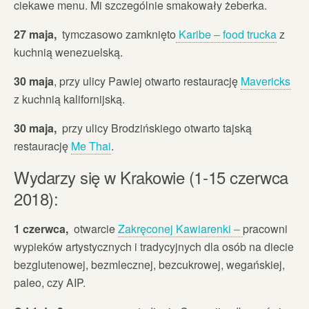
ciekawe menu. Mi szczególnie smakowały żeberka.
27 maja,
tymczasowo zamknięto
Karibe – food trucka
z
kuchnią wenezuelską.
30 maja
, przy ulicy Pawiej otwarto restaurację
Mavericks
z kuchnią kalifornijską.
30 maja,
przy ulicy Brodzińskiego otwarto tajską
restaurację
Me Thai
.
Wydarzy się w Krakowie (1-15 czerwca
2018):
1 czerwca,
otwarcie
Zakręconej Kawiarenki –
pracowni
wypieków artystycznych i tradycyjnych dla osób na diecie
bezglutenowej, bezmlecznej, bezcukrowej, wegańskiej,
paleo, czy AIP.