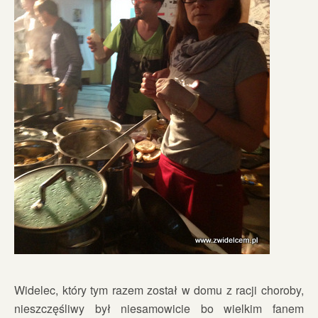
Widelec, który tym razem został w domu z racji choroby,
nieszczęśliwy był niesamowicie bo wielkim fanem