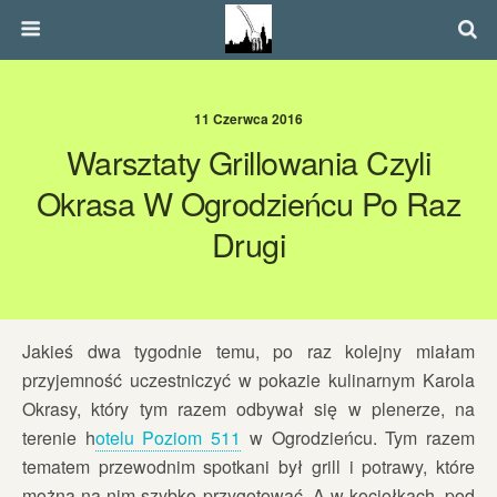
11 Czerwca 2016
Warsztaty Grillowania Czyli
Okrasa W Ogrodzieńcu Po Raz
Drugi
Jakieś dwa tygodnie temu, po raz kolejny miałam
przyjemność uczestniczyć w pokazie kulinarnym Karola
Okrasy, który tym razem odbywał się w plenerze, na
terenie h
otelu Poziom 511
w Ogrodzieńcu. Tym razem
tematem przewodnim spotkani był grill i potrawy, które
można na nim szybko przygotować. A w kociołkach, pod