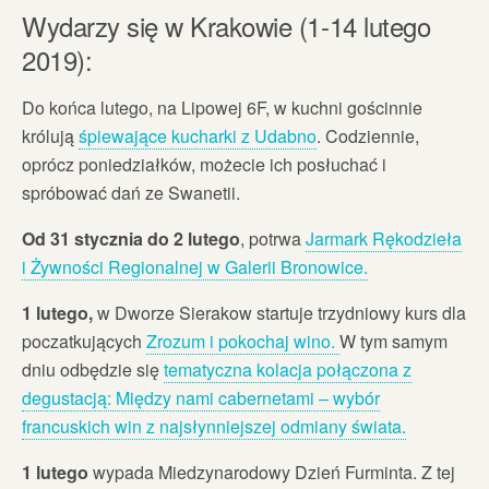
Wydarzy się w Krakowie (1-14 lutego
2019):
Do końca lutego, na Lipowej 6F, w kuchni gościnnie
królują
śpiewające kucharki z Udabno
. Codziennie,
oprócz poniedziałków, możecie ich posłuchać i
spróbować dań ze Swanetii.
Od 31 stycznia do 2 lutego
, potrwa
Jarmark Rękodzieła
i Żywności Regionalnej w Galerii Bronowice.
1 lutego,
w Dworze Sierakow startuje trzydniowy kurs dla
poczatkujących
Zrozum i pokochaj wino.
W tym samym
dniu odbędzie się
tematyczna kolacja połączona z
degustacją: Między nami cabernetami – wybór
francuskich win z najsłynniejszej odmiany świata.
1 lutego
wypada Miedzynarodowy Dzień Furminta. Z tej