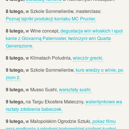
8 lutego,
w Szkole Sommelierów, masterclass:
Poznaj tajniki produkcji koniaku MC Prunier.
8 lutego,
w Wine concept,
degustacja win włoskich i spot
kanie z
Giovanną Paternoster, twórczyni win Quarta
Generazione.
8 lutego,
w Klimatach Południa,
wieczór grecki.
9 lutego,
w Szkole Sommelierów,
kurs wiedzy o winie, po
ziom 2.
9 lutego,
w Musso Sushi,
warsztaty sushi.
9 lutego,
na Targu Ekosfera Mateczny,
walentynkowe wa
rsztaty zdobienia babeczek.
9 lutego,
w Małopolskim Ogrodzie Sztuki,
pokaz filmu
oraz spotkanie z młodymi krakowskimi szefami kuchni.