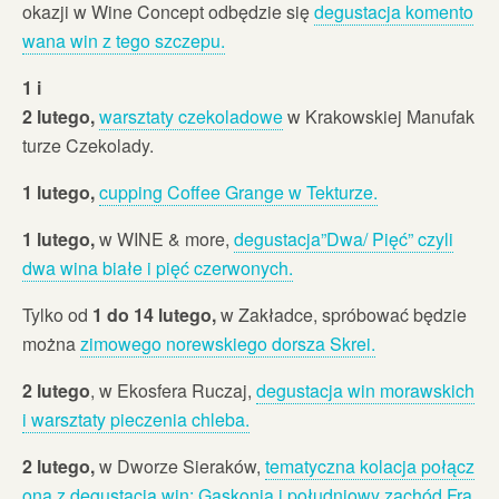
okazji w Wine Concept odbędzie się
degustacja komento
wana win z tego szczepu.
1 i
2 lutego,
warsztaty czekoladowe
w Krakowskiej Manufak
turze Czekolady.
1 lutego,
cupping Coffee Grange w Tekturze.
1 lutego,
w WINE & more,
degustacja”Dwa/ Pięć” czyli
dwa wina białe i pięć czerwonych.
Tylko od
1 do 14 lutego,
w Zakładce, spróbować będzie
można
zimowego norewskiego dorsza Skrei.
2 lutego
, w Ekosfera Ruczaj,
degustacja win morawskich
i warsztaty pieczenia chleba.
2 lutego,
w Dworze Sieraków,
tematyczna kolacja połącz
ona z degustacją win: Gaskonia i południowy zachód Fra