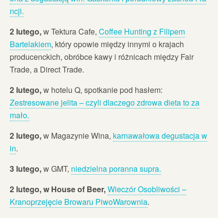
ncji.
2 lutego,
w Tektura Cafe,
Coffee Hunting z Filipem
Bartelakiem
, który opowie między innymi o krajach
producenckich, obróbce kawy i różnicach między Fair
Trade, a Direct Trade.
2 lutego,
w hotelu Q, spotkanie pod hasłem:
Zestresowane jelita – czyli dlaczego zdrowa dieta to za
mało.
2 lutego,
w Magazynie Wina,
karnawałowa degustacja w
in
.
3 lutego,
w GMT,
niedzielna poranna supra.
2 lutego, w House of Beer,
Wieczór Osobliwości –
Kranoprzejęcie Browaru PiwoWarownia
.