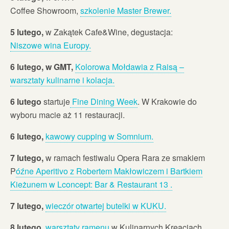
Coffee Showroom,
szkolenie Master Brewer.
5 lutego,
w Zakątek Cafe&Wine, degustacja:
Niszowe wina Europy.
6 lutego, w GMT,
Kolorowa Mołdawia z Raisą –
warsztaty kulinarne i kolacja.
6 lutego
startuje
Fine Dining Week
. W Krakowie do
wyboru macie aż 11 restauracji.
6 lutego,
kawowy cupping w Somnium.
7 lutego,
w ramach festiwalu Opera Rara ze smakiem
P
óźne Aperitivo z Robertem Makłowiczem i Bartkiem
Kieżunem w Lconcept: Bar & Restaurant 13 .
7 lutego,
wieczór otwartej butelki w KUKU.
8 lutego,
warsztaty ramenu
w Kulinarnych Kreacjach.