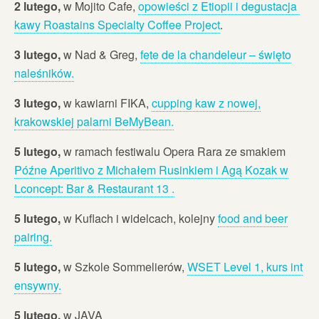
2 lutego,
w Mojito Cafe,
opowieści z Etiopii i degustacja
kawy Roastains Specialty Coffee Project
.
3 lutego,
w Nad & Greg,
fete de la chandeleur – święto
naleśników.
3 lutego,
w kawiarni FIKA,
cupping kaw z nowej,
krakowskiej palarni BeMyBean.
5 lutego,
w ramach festiwalu Opera Rara ze smakiem
Późne Aperitivo z Michałem Rusinkiem i Agą Kozak w
Lconcept: Bar & Restaurant 13 .
5 lutego,
w Kuflach i widelcach, kolejny
food and beer
pairing.
5 lutego,
w Szkole Sommelierów,
WSET Level 1, kurs int
ensywny.
5 lutego,
w JAVA