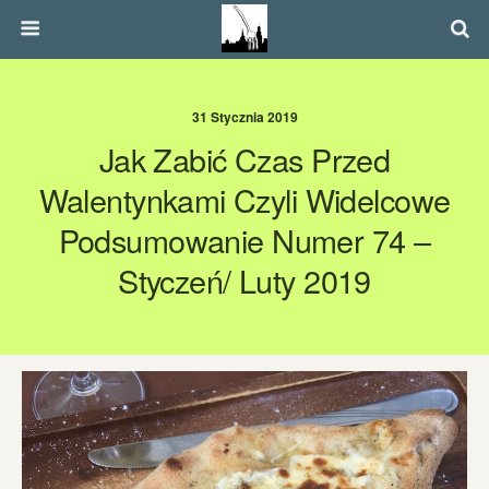
31 Stycznia 2019
Jak Zabić Czas Przed
Walentynkami Czyli Widelcowe
Podsumowanie Numer 74 –
Styczeń/ Luty 2019