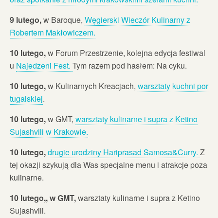
9 lutego,
w Baroque,
Węgierski Wieczór Kulinarny z
Robertem Makłowiczem.
10 lutego,
w Forum Przestrzenie, kolejna edycja festiwal
u
Najedzeni Fest.
Tym razem pod hasłem: Na cyku.
10 lutego,
w Kulinarnych Kreacjach,
warsztaty kuchni por
tugalskiej
.
10 lutego,
w GMT,
warsztaty kulinarne i supra z Ketino
Sujashvili w Krakowie.
10 lutego,
drugie urodziny Hariprasad Samosa&Curry.
Z
tej okazji szykują dla Was specjalne menu i atrakcje poza
kulinarne.
10 lutego,, w GMT,
warsztaty kulinarne i supra z Ketino
Sujashvili.