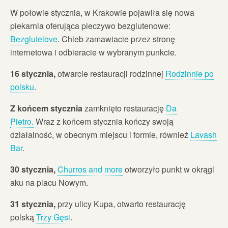
W połowie stycznia, w Krakowie pojawiła się nowa
piekarnia oferująca pieczywo bezglutenowe:
Bezglutelove
. Chleb zamawiacie przez stronę
internetowa i odbieracie w wybranym punkcie.
16 stycznia,
otwarcie restauracji rodzinnej
Rodzinnie po
polsku
.
Z końcem stycznia
zamknięto restaurację
Da
Pietro.
Wraz z końcem stycznia kończy swoją
działalność, w obecnym miejscu i formie, również
Lavash
Bar
.
30 stycznia,
Churros and more
otworzyło punkt w okrągl
aku na placu Nowym.
31 stycznia,
przy ulicy Kupa, otwarto restaurację
polską
Trzy Gęsi
.