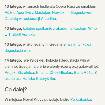
13 lutego,
w ramach festiwalu Opera Rara ze smakiem
Późne Aperitivo z Maciejem Nowickim i Bogusławem
Deptułą w restauracji Albertina.
13 lutego,
kolejne spotkanie z akademia Kocham Wino
w Trattorii Venezia.
13 lutego,
w Słonecznym Kredensie,
walentynkowa
degustacja win.
14 lutego,
we Włoskiej, kolacja i degustacja win w
ciemno. Specjalna ofertę walentynkową przygotowali też:
Projekt Strzelnica
,
Emalia
,
Chez Nicolas
,
Biała Róża
,
Z
ust do ust,
Halicka Eatery&Bar
.
Co dalej?
W miejscu Novej Krovy powstaje bistro
Po krakosku
.