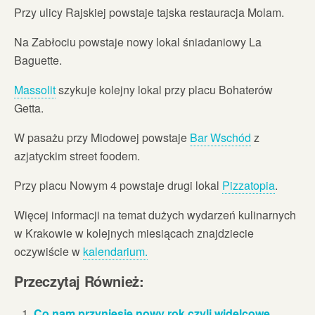
Przy ulicy Rajskiej powstaje tajska restauracja Molam.
Na Zabłociu powstaje nowy lokal śniadaniowy La
Baguette.
Massolit
szykuje kolejny lokal przy placu Bohaterów
Getta.
W pasażu przy Miodowej powstaje
Bar Wschód
z
azjatyckim street foodem.
Przy placu Nowym 4 powstaje drugi lokal
Pizzatopia
.
Więcej informacji na temat dużych wydarzeń kulinarnych
w Krakowie w kolejnych miesiącach znajdziecie
oczywiście w
kalendarium.
Przeczytaj Również:
Co nam przyniesie nowy rok czyli widelcowe