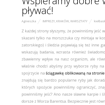
Wspieramy dobre wy
pływać!
Agnieszka
IMPREZY
,
KRAKÓW
,
WARSZTATY
kiełbas
Z każdej strony słyszymy, że powinniśmy jeść wi
skazani tylko na morszczuka czy mintaja w kostk
zatorskiego) i śledzia pojawiają się też inne g
wskazują badania, wzrasta również świadomoś
zbawienny wpływ na nasz organizm, ale równi
właśnie chodzi abyśmy przy wyborze ryby na 
spojrzycie na
ściągawkę oblikowaną na stroni
znajdują się bardzo popularne ryby jak dorada,
których spożycie powinniśmy ograniczyć, zna
powinniśmy jeść? Ano nasze sławne karpie i śled
dorsze z Morza Barentsa. Bezpiecznie jest rów