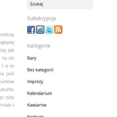
Subskrypcja
jesteśmy
ajlepiej
Kategorie
iej. Jak
Bary
 na ich
 I o to
Bez kategorii
. Jeśli
Imprezy
atunków
atunki,
Kalendarium
ęc ryby
Kawiarnie
rniaki i
Konkurs