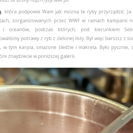
odzi ze strony http://ryby.wwf.pl/
ą
, która podpowie Wam jak można te ryby przyrządzić. Ja
tatach, zorganizowanych przez WWF w ramach kampanii n
z i oceanów, podczas których, pod kierunkiem Seba
aliśmy potrawy z ryb z zielonej listy. Był więc barszcz z s
b, w tym karpia, smażone śledzie i makrela. Było pysznie,
óre znajdziecie w poniższej galerii.