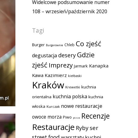
Widelcowe podsumowanie numer
108 – wrzesień/październik 2020
Tagi
Co zjeść
Burger
Chleb
Burgerownie
Gdzie
desery
degustacja
zjeść
Imprezy
Kanapka
Jarmark
Kawa
Kazimierz
kiełbaski
Kraków
kuchnia
Krewetki
kuchnia polska
orientalna
kuchnia
nowe restauracje
włoska
Kurczak
Recenzje
owoce morza
Piwo
pizza
Restauracje
Ryby
ser
street food
warsztaty kuchni