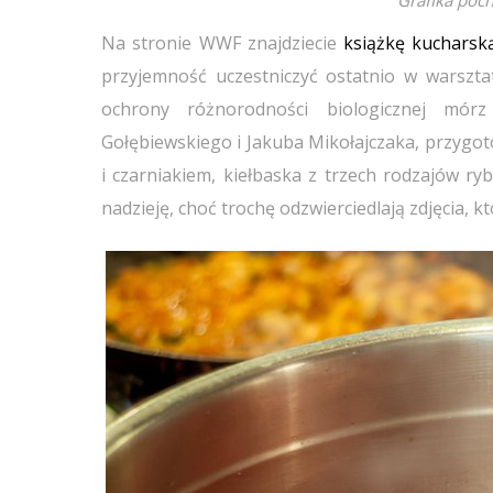
Grafika poch
Na stronie WWF znajdziecie
książkę kucharsk
przyjemność uczestniczyć ostatnio w warsz
ochrony różnorodności biologicznej mór
Gołębiewskiego i Jakuba Mikołajczaka, przygotow
i czarniakiem, kiełbaska z trzech rodzajów ry
nadzieję, choć trochę odzwierciedlają zdjęcia, kt