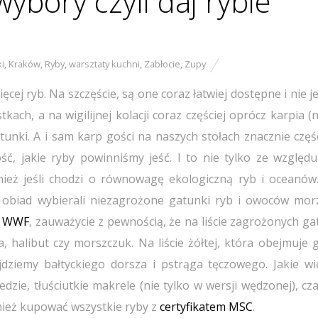
bory czyli daj rybie
ki
,
Kraków
,
Ryby
,
warsztaty kuchni
,
Zabłocie
,
Zupy
ęcej ryb. Na szczęście, są one coraz łatwiej dostępne i nie 
ach, a na wigilijnej kolacji coraz częściej oprócz karpia (n
atunki. A i sam karp gości na naszych stołach znacznie częśc
ć, jakie ryby powinniśmy jeść. I to nie tylko ze względu
eż jeśli chodzi o równowagę ekologiczną ryb i oceanów.
obiad wybierali niezagrożone gatunki ryb i owoców morza
e WWF
, zauważycie z pewnością, że na liście zagrożonych g
 halibut czy morszczuk. Na liście żółtej, która obejmuje g
jdziemy bałtyckiego dorsza i pstrąga tęczowego. Jakie wi
zie, tłuściutkie makrele (nie tylko w wersji wędzonej), cza
nież kupować wszystkie ryby z
certyfikatem MSC
.